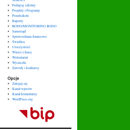
Pedagog szkolny
Projekty i Programy
Przedszkole
Raporty
RODO/MONITORING RODO
Samorząd
Sprawozdania finansowe
Świetlica
Uroczystości
Wieści z klasy
Wolontariat
Wycieczki
Zawody i konkursy
Opcje
Zaloguj się
Kanał wpisów
Kanał komentarzy
WordPress.org