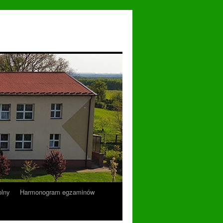
lny
Harmonogram egzaminów