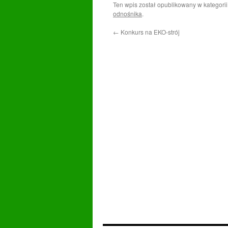
Ten wpis został opublikowany w kategori
odnośnika
.
←
Konkurs na EKO-strój