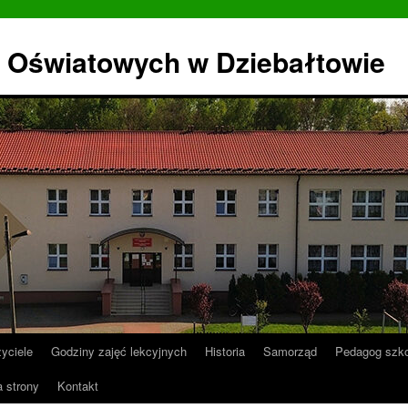
 Oświatowych w Dziebałtowie
yciele
Godziny zajęć lekcyjnych
Historia
Samorząd
Pedagog szko
a strony
Kontakt