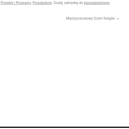
i
Projekty i Programy
,
Przedszkole
. Dodaj zakładkę do
bezpośredniego
Międzynarodowy Dzień Książki
→