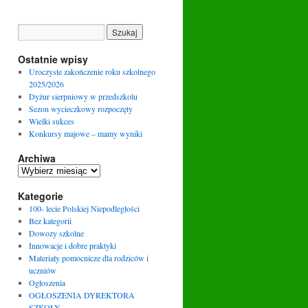
Ostatnie wpisy
Uroczyste zakończenie roku szkolnego
2025/2026
Dyżur sierpniowy w przedszkolu
Sezon wycieczkowy rozpoczęty
Wielki sukces
Konkursy majowe – mamy wyniki
Archiwa
Archiwa
Kategorie
100- lecie Polskiej Niepodległości
Bez kategorii
Dowozy szkolne
Innowacje i dobre praktyki
Materiały pomocnicze dla rodziców i
uczniów
Ogłoszenia
OGŁOSZENIA DYREKTORA
SZKOŁY